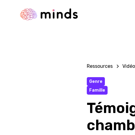
Ressources
Vidéo
Genre
Famille
Témoig
chambo