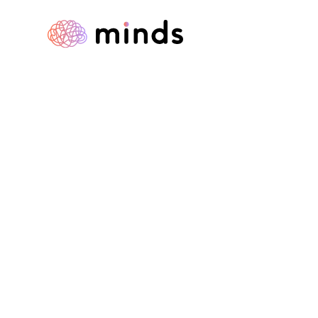
Besoin d'aide 
Quand vous vous blessez, vous allez chez 
c’est pareil! Une blessure d’ordre psychol
peut nécessiter une aide extérieure, de pr