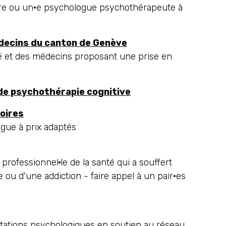
tre ou un·e psychologue psychothérapeute à
decins du canton de Genève
té et des médecins proposant une prise en
de psychothérapie cognitive
oires
gue à prix adaptés
 professionnel·le de la santé qui a souffert
 ou d'une addiction - faire appel à un pair·es
ltations psychologiques en soutien au réseau