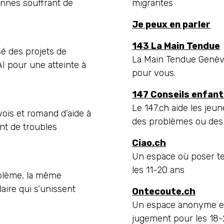
onnes souffrant de
migrantes
Je peux en parler
143 La Main Tendue
é des projets de
La Main Tendue Genèv
I pour une atteinte à
pour vous.
147 Conseils enfant
Le 147.ch aide les jeun
vois et romand d’aide à
des problèmes ou des
ant de troubles
Ciao.ch
Un espace où poser te
les 11-20 ans
blème, la même
aire qui s’unissent
Ontecoute.ch
Un espace anonyme et 
jugement pour les 1