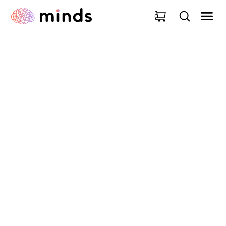
0
QUIZ
Hommes* et santé
mentale - testez vos
connaissances !
Testez vos connaissances avec un QUIZ ! Ce quiz est
issu du dossier « Pleure comme un homme ! » sur la
santé mentale et les hommes.
08
Avril
2025