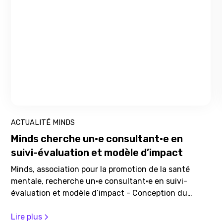
ACTUALITÉ MINDS
Retour sur le Workshop du 8 mai 2025,
mindsUP en action: co-construire des
solutions concrètes pour la santé
té
mentale
-
u
Le 8 mai 2025, minds a réuni une trentaine de
EL) et
professionnel·les, expert·es et partenaires issu·e
domaines d’activités variés pour une journée