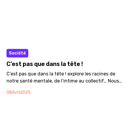
Podcast
Société
C'est pas que dans la tête !
C’est pas que dans la tête ! explore les racines de
notre santé mentale, de l’intime au collectif… Nous
avons toutes et tous une santé mentale. Et pourtant,
08
Avril
2025
bien souvent, nous avons du mal à parler de notre
état psychologique, de notre souffrance ou de notre
bien-être. C’est pas que dans la tête ! libère la parole
et met en lumière ce qui se vit intérieurement, à
travers des parcours de vie uniques.