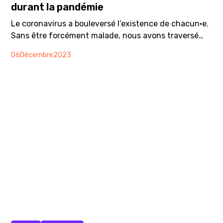
durant la pandémie
Le coronavirus a bouleversé l’existence de chacun·e.
Sans être forcément malade, nous avons traversé
cette période avec plus ou moins d’anxiété et de
06
Décembre
2023
difficultés. Pour faire face à ces difficultés, minds et
les institutions du réseau santé-social genevois se
sont organisées pour maintenir ou adapter leurs
prestations, et de nombreuses actions de solidarité
et d’entraide ont été mises en place. Retour sur nos
activités durant la pandémie, ce que nous avons
appris, et nos perspectives pour l’avenir.
Vidéo