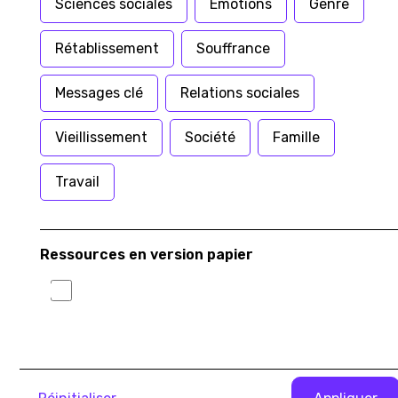
Sciences sociales
Emotions
Genre
Rétablissement
Souffrance
Messages clé
Relations sociales
Vieillissement
Société
Famille
Travail
Article
Ressources en version papier
Bien-être
Retour sur le talk : Rebelle-toi, fais une
pause : les multiples bienfaits de la pleine
conscience
Jeudi 18 avril dernier avait lieu notre apéro-débat sur
la pleine conscience : “Rebelle-toi: fais une pause !”