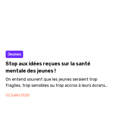
Article
Jeunes
Stop aux idées reçues sur la santé
mentale des jeunes !
On entend souvent que les jeunes seraient trop
fragiles, trop sensibles ou trop accros à leurs écrans.
Mais si ces explications passaient à côté de
02
Juillet
2026
l'essentiel ?