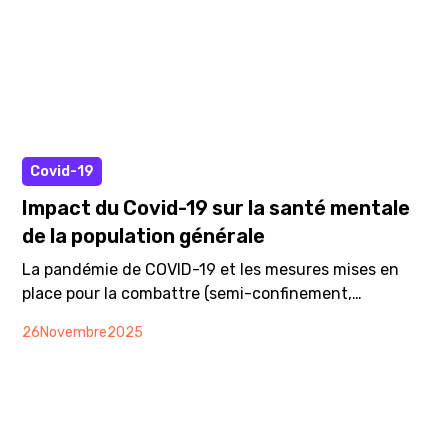
Affiche A3
Covid-19
Impact du Covid-19 sur la santé mentale
de la population générale
La pandémie de COVID-19 et les mesures mises en
place pour la combattre (semi-confinement,
distanciation physique, etc.) font émerger des
26
Novembre
2025
problématiques relevant de la santé mentale. En
effet, la crise sanitaire est à l’origine, chez beaucoup
de personnes, de stress, de craintes et d’anxiété,
mais aussi de frustrations, de colère, de tristesse, de
solitude et de symptômes dépressifs. Les effets sur