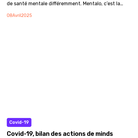
de santé mentale différemment. Mentalo, c’est la
toute première émission YouTube de minds pour
08
Avril
2025
confronter les points de vue pour informer, tordre le
cou aux idées reçues et sensibiliser le grand public à
la santé mentale, en abordant des thématiques
variées et parfois sensibles.
Article
Covid-19
Covid-19, bilan des actions de minds