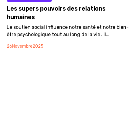
Les supers pouvoirs des relations
humaines
Le soutien social influence notre santé et notre bien-
être psychologique tout au long de la vie : il
contribue à donner un sens à notre vie et fait
26
Novembre
2025
ressortir le meilleur de chacun·e ! En ce sens, c’est
l’un des facteurs déterminants de notre santé
mentale les plus influents et remarquables.