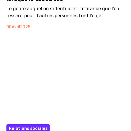
Le genre auquel on s'identifie et l'attirance que l'on
ressent pour d'autres personnes font l’objet
d’innombrables stéréotypes et tabous qui peuvent
08
Avril
2025
causer de grandes souffrances chez certains
hommes. Cette infographie offre des informations et
des chiffres clés issus du dossier "Pleure comme un
homme* !" sur la santé mentale et les hommes.
Affiche A3
Relations sociales