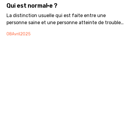
Qui est normal·e ?
La distinction usuelle qui est faite entre une
personne saine et une personne atteinte de troubles
psychiques repose en partie sur la notion de norme.
08
Avril
2025
Certaines personnes seraient dans la norme, et
d’autres pas. Mais qu’est-ce que la norme? Est-ce
que le fait de ne pas être atteint·e d’un trouble
psychique suffit à faire de nous une personne
“normale”?
Brochure