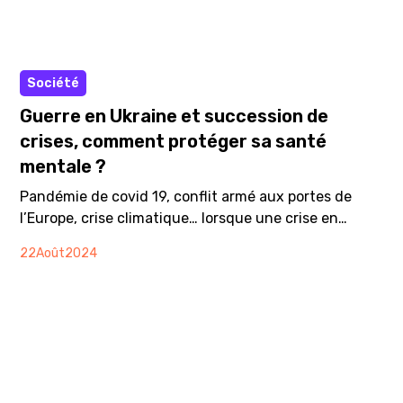
Article
Société
Guerre en Ukraine et succession de
crises, comment protéger sa santé
mentale ?
Pandémie de covid 19, conflit armé aux portes de
l’Europe, crise climatique… lorsque une crise en
éclipse une autre, l’état du monde a de quoi mettre le
22
Août
2024
moral en berne. Ce n’est pas la première fois que
l’humanité est confrontée à une situation de crise,
mais pour Yahyâ Samii, directeur de la Ligue
bruxelloise de Santé mentale, la différence ici par
rapport au passé, “c’est qu’on est très conscient de
ce qui se passe".