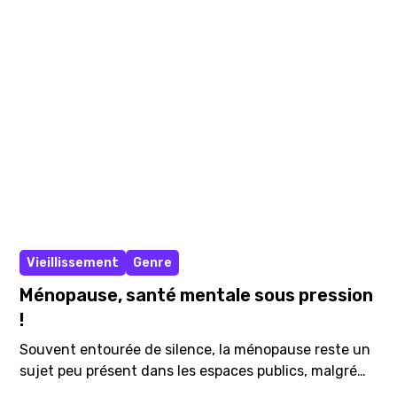
primordial. La brochure A5 de minds présente
comment sensibiliser, former et agir ensemble pour la
santé mentale.
Affiche A3
Vieillissement
Genre
Ménopause, santé mentale sous pression
!
Souvent entourée de silence, la ménopause reste un
sujet peu présent dans les espaces publics, malgré
son impact majeur sur la santé mentale. 87 % des