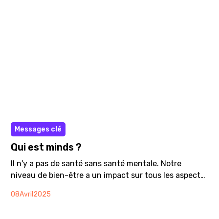
Brochure
Messages clé
Qui est minds ?
Il n'y a pas de santé sans santé mentale. Notre
niveau de bien-être a un impact sur tous les aspects
de notre vie : personnels, professionnels, sociaux,
08
Avril
2025
familiaux, amoureux, spirituels, etc. Prendre soin de
la santé mentale de tout le monde est donc