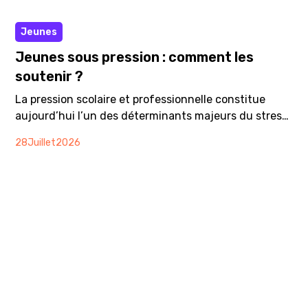
Article
Jeunes
Jeunes sous pression : comment les
soutenir ?
La pression scolaire et professionnelle constitue
aujourd’hui l’un des déterminants majeurs du stress
et de la vulnérabilité psychique chez les jeunes.
28
Juillet
2026