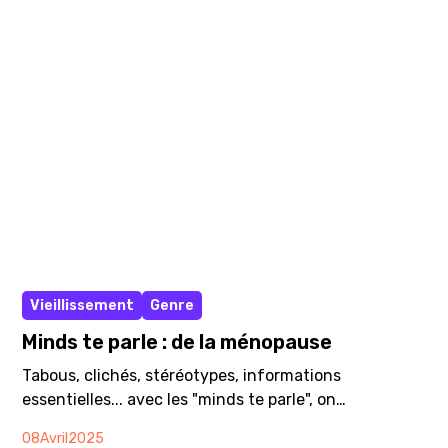
l’égalité des chances. Alors, comment peut-on
réduire les inégalités et protéger contre les
expériences négatives dans les premières années de
la vie ? Car la bonne nouvelle c’est que tout est
évitable !
Vidéo
Vieillissement
Genre
Minds te parle : de la ménopause
Tabous, clichés, stéréotypes, informations
essentielles... avec les "minds te parle", on
déconstruit les idées reçues sur la santé mentale !
08
Avril
2025
Multitude de symptômes, tabou, pression sociale,