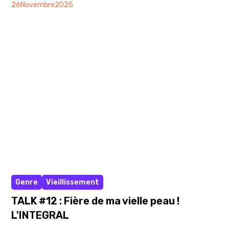
26
Novembre
2025
femmes ressentent au moins un symptôme, mais
tabous, stéréotypes et manque d'information
persistent. Il est temps de briser le silence et de
reconnaître ce vécu comme une réalité légitime et
partagée.
Vidéo
Genre
Vieillissement
TALK #12 : Fière de ma vielle peau !
L'INTEGRAL