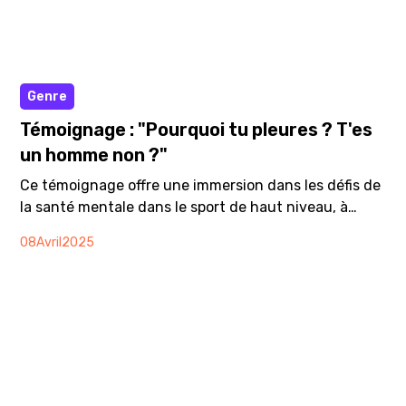
Vidéo
Genre
Témoignage : "Pourquoi tu pleures ? T'es
un homme non ?"
Ce témoignage offre une immersion dans les défis de
la santé mentale dans le sport de haut niveau, à
travers l'expérience unique de Johan Djourou, ancien
08
Avril
2025
footballer professionnel. Il nous invite à repenser les
façons d'être un homme tout en ouvrant le dialogue
sur un sujet trop souvent tabou et pourtant essentiel
pour le bien-être de tout le monde : la santé mentale
et les émotions. Un témoignage élaboré dans le cadre
de notre dossier “Pleure comme un homme* !” sur la
santé mentale et les hommes.