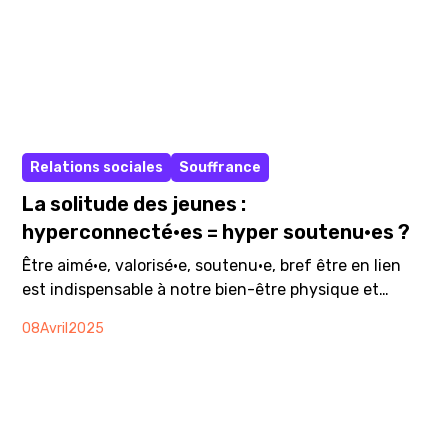
Article
Relations sociales
Souffrance
La solitude des jeunes :
hyperconnecté·es = hyper soutenu·es ?
Être aimé·e, valorisé·e, soutenu·e, bref être en lien
est indispensable à notre bien-être physique et
psychique (1), et c’est pourquoi l’isolement est
08
Avril
2025
aujourd'hui un enjeu de santé publique majeur mis
en avant par l’Organisation mondiale de la santé
(OMS) (2). Cependant, l’impact de la solitude, celle
des jeunes en particulier, est trop souvent ignorée ou
minimisée (3).