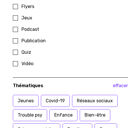
Flyers
Jeux
Podcast
Publication
Quiz
Vidéo
Podcast
Emotions
Genre
Relations sociales
Entre mecs... Faut en parler !
Thématiques
effacer
Dans le cadre de sa collaboration avec STOP SUICIDE,
Jeunes
Covid-19
Réseaux sociaux
minds dévoile deux nouveaux épisodes dans son
podcast "Faut en Parler!" pour ouvrir un dialogue
26
Novembre
2025
autour de la santé mentale et les hommes.
Trouble psy
Enfance
Bien-être