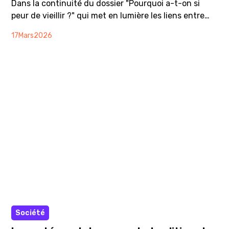
Dans la continuité du dossier "Pourquoi a-t-on si
peur de vieillir ?" qui met en lumière les liens entre
vieillissement et santé mentale, ce talk revient avec
17
Mars
2026
un sujet passionnant : Et si on arrêtait de faire
comme si les femmes* disparaissaient après 50 ans ?
Comme si passé un certain âge, elles n’avaient plus
droit à la séduction, à la sensualité… à l’image même
d’exister dans l’espace public. Et si on en parlait
autrement ? Alors vieilles, fières et libérées, c’est
possible ?
Article
Société