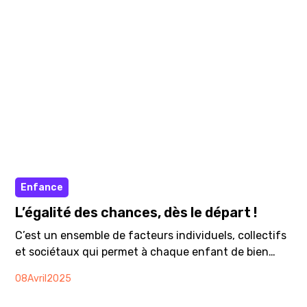
Article
Enfance
L’égalité des chances, dès le départ !
C’est un ensemble de facteurs individuels, collectifs
et sociétaux qui permet à chaque enfant de bien
grandir. Veiller à ce que chaque enfant puisse
08
Avril
2025
s’épanouir dans les meilleures conditions, c’est donc,
aussi, le devoir d’une société. Ça s’appelle garantir