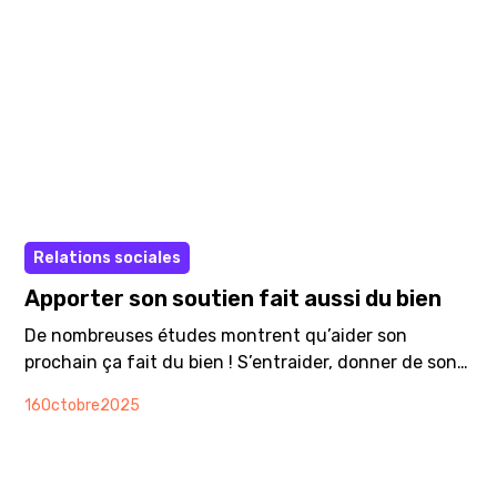
la santé mentale s’observent à court et à long terme,
de façon différente en fonction de la population
concernée.
Article
Relations sociales
Apporter son soutien fait aussi du bien
De nombreuses études montrent qu’aider son
prochain ça fait du bien ! S’entraider, donner de son
temps, faire preuve de bonté, d’altruisme et de
16
Octobre
2025
solidarité renforce non seulement notre santé
mentale mais déclenche aussi des réactions
physiques bénéfiques.