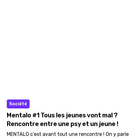
préjugés, clichés, stigmatisation… la ménopause fait
peser un poids démesuré sur la santé mentale des
femmes ! Mais être ménopausée, est-ce perdre sa
féminité ? Les femmes n’ont-elles pas le droit de
vieillir au même titre que les hommes ?
Vidéo
Société
Mentalo #1 Tous les jeunes vont mal ?
Rencontre entre une psy et un jeune !
MENTALO c’est avant tout une rencontre ! On y parle