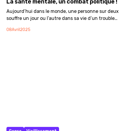
La santé mentale, un combat politique !
Aujourd’hui dans le monde, une personne sur deux
souffre un jour ou l’autre dans sa vie d’un trouble
psychique. 1 personne sur 8 vit actuellement avec un
08
Avril
2025
problème de santé mentale : cela correspond à 1
milliard de personnes. Et savez-vous quel sera le
coût économique total de la santé mentale d’ici 2030
? 6 000 milliards de dollars (1).
Article