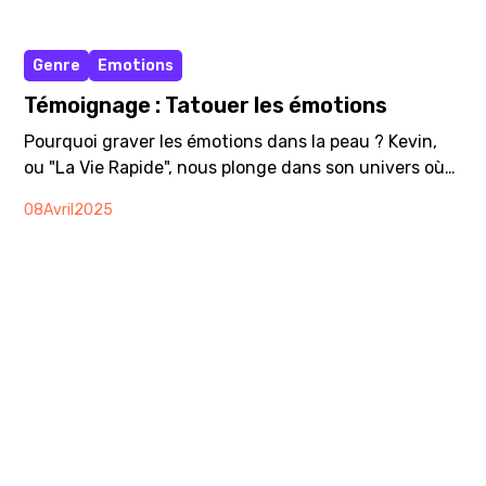
Vidéo
Genre
Emotions
Témoignage : Tatouer les émotions
Pourquoi graver les émotions dans la peau ? Kevin,
ou "La Vie Rapide", nous plonge dans son univers où
le tatouage devient bien plus qu'un art visuel : c'est
08
Avril
2025
un véritable acte de connexion humaine. À travers
son parcours, il nous parle d'empathie, de
vulnérabilité, et de la quête de sens qui anime
chaque trait d'encre. Un témoignage élaboré dans le
cadre de notre dossier “Pleure comme un homme* !”
sur la santé mentale et les hommes.