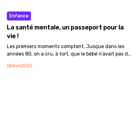
Article
Enfance
La santé mentale, un passeport pour la
vie !
Les premiers moments comptent. Jusque dans les
années 80, on a cru, à tort, que le bébé n’avait pas de
vie psychique. Or, entre zéro et deux ans environ, la
08
Avril
2025
vitesse de développement du cerveau est
stupéfiante : le cerveau d’un bébé peut former plus
d’un million de nouvelles connexions neuronales
toutes les secondes ! Une rapidité qui ne sera plus
jamais égalée. Dans ce processus, l’attachement joue
un rôle fondamental.