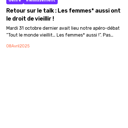
Genre
Vieillissement
Retour sur le talk : Les femmes* aussi ont
le droit de vieillir !
Mardi 31 octobre dernier avait lieu notre apéro-débat
“Tout le monde vieillit… Les femmes* aussi !”. Pas
moins de 80 personnes étaient présentes à La
08
Avril
2025
Collective pour participer à ce 8ème minds talk. Des
discussions engageantes, des témoignages
touchants, un partenaire au top - le Réseau femmes*
- et des intervenantes brillantes - Cornelia Hummel
et Ghislaine Heger : tout était réuni pour faire de
cette soirée un beau succès. On vous propose un
retour sur les thématiques et les discussions riches
qui ont eu lieu durant cet événement. * Toute
personne qui se reconnait en tant que femme ou
socialisée en tant que telle.