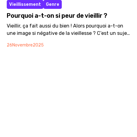
Vieillissement
Genre
Pourquoi a-t-on si peur de vieillir ?
Vieillir, ça fait aussi du bien ! Alors pourquoi a-t-on
une image si négative de la vieillesse ? C’est un sujet
qui concerne tout le monde car c’est le regard de la
26
Novembre
2025
société toute entière qu’il faut changer sur le
vieillissement. Que l’on ait 20 ou 80 ans ! La vision
négative et stéréotypée que nous portons sur le
vieillissement est trop souvent source de souffrance,
d’(auto-)stigmatisation et d’âgisme - en particulier à
l’encontre des femmes.