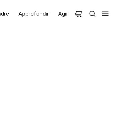
dre
Approfondir
Agir
0
entale
t