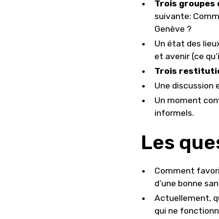
Trois groupes 
suivante: Comme
Genève ?
Un état des lieu
et avenir (ce qu’
Trois restitut
Une discussion e
Un moment conviv
informels.
Les que
Comment favoris
d’une bonne santé
Actuellement, qu
qui ne fonction