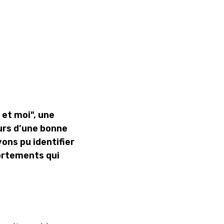
 et moi", une
urs d’une bonne
ons pu identifier
ortements qui