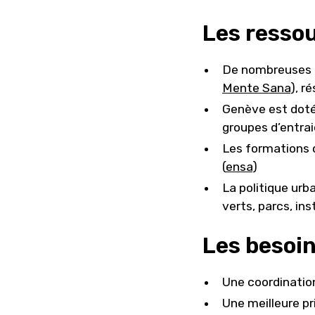
Les resso
De nombreuses re
Mente Sana
), r
Genève est doté 
groupes d’entrai
Les formations 
(
ensa
)
La politique urb
verts, parcs, ins
Les besoin
Une coordination
Une meilleure p