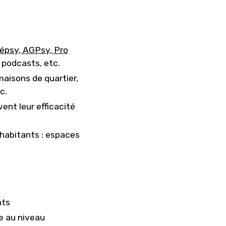
épsy
,
AGPsy
,
Pro
, podcasts, etc.
maisons de quartier,
c.
nt leur efficacité
 habitants : espaces
nts
e au niveau