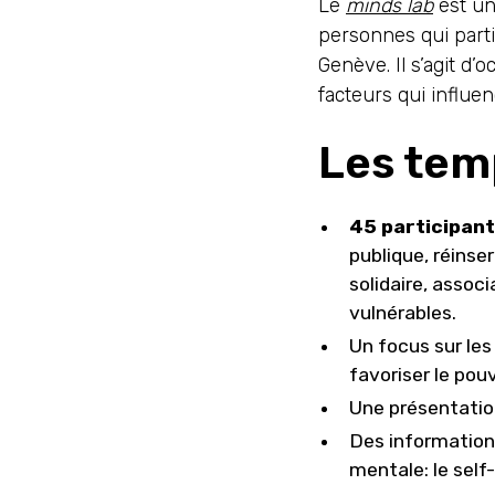
Le
minds lab
est une
personnes qui parti
Genève. Il s’agit d’
facteurs qui influen
Les tem
45 participant
publique, réinse
solidaire, assoc
vulnérables.
Un focus sur le
favoriser le pou
Une présentatio
Des information
mentale: le self-