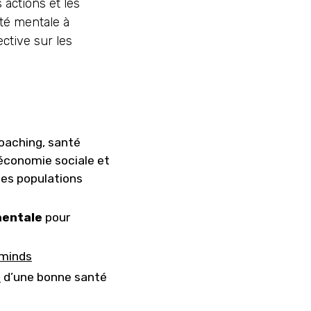
s actions et les
nté mentale à
ective sur les
coaching, santé
, économie sociale et
des populations
mentale
pour
 minds
s
d’une bonne santé