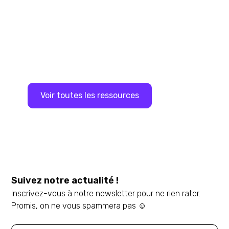
Ça vous a plu ?
Explorer les autres dossiers thématiques ou
découvrez l’ensemble de nos ressources
Voir toutes les ressources
Suivez notre actualité !
Inscrivez-vous à notre newsletter pour ne rien rater.
Promis, on ne vous spammera pas ☺️