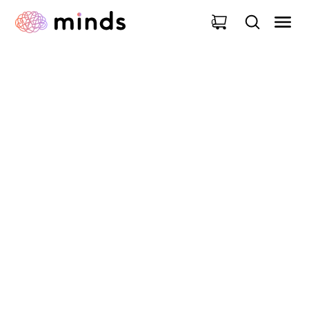
0
ACTUALITÉ MINDS
MindsUP s'invite au
micro de "On en parle"!
02
Juillet
2025