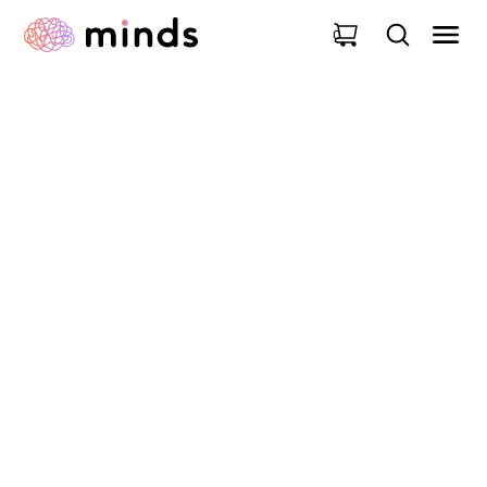
0
NOUVELLE RESSOURCE
Plongez dans le nouvel
univers graphique des
cercles d’écoute !
03
Septembre
2025