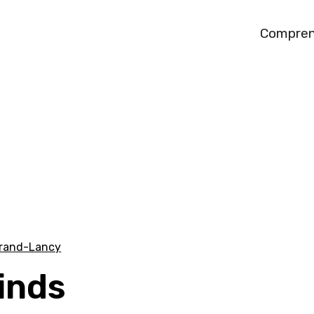
Compren
Grand-Lancy
inds