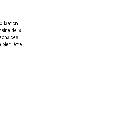
ilisation
maine de la
osons des
e bien-être