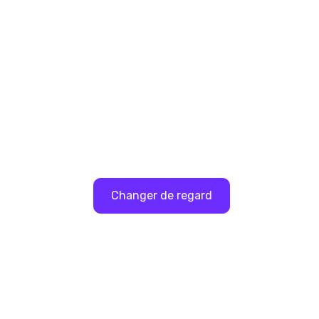
Pour aller plu
S'immerger dans les thématiques clés
Changer de regard
Voir toutes l