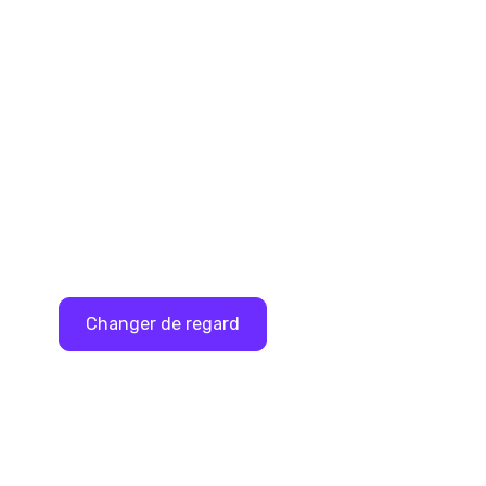
Pour aller plus loin
S'immerger dans les thématiques clés de la
santé mentale avec nos nombreuses
ressources.
Changer de regard
Voir toutes les ressources