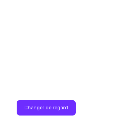
Pour aller plus loin
S'immerger dans les thématiques clés de la
santé mentale avec nos nombreuses
ressources.
Changer de regard
Voir toutes les ressources