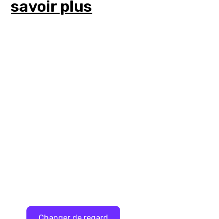
savoir plus
Pour aller plus loin
S'immerger dans les thématiques clés de la
santé mentale avec nos nombreuses
ressources.
Changer de regard